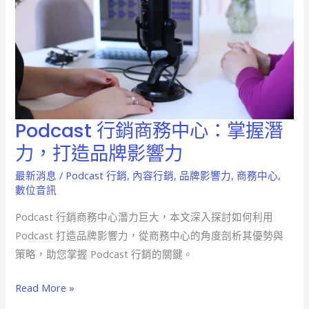
Podcast 行銷商務中心：掌握潛
Podcast
行
力，打造品牌影響力
銷
最新消息
/
Podcast 行銷
,
內容行銷
,
品牌影響力
,
商務中心
,
商
數位音訊
務
Podcast 行銷商務中心潛力巨大，本文深入探討如何利用
中
Podcast 打造品牌影響力，從商務中心的角度剖析其優勢與
心：
策略，助您掌握 Podcast 行銷的關鍵。
掌
握
Read More »
潛