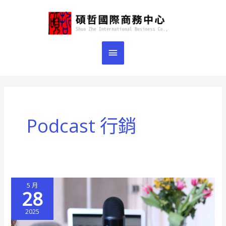
跳
主
至
主
要
要
選
內
容
單
Podcast 行銷
5 月
28
2025