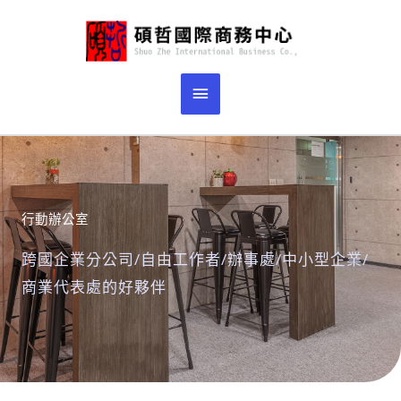
跳
主
至
主
要
要
選
內
容
單
行動辦公室
跨國企業分公司/自由工作者/辦事處/中小型企業/
商業代表處的好夥伴