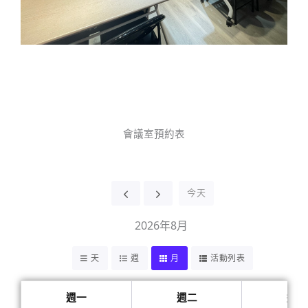
會議室預約表
今天
2026年8月
天
週
月
活動列表
週一
週二
週三