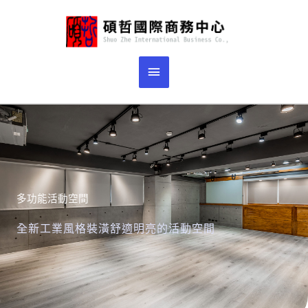
跳
主
至
主
要
要
選
內
容
單
多功能活動空間
全新工業風格裝潢舒適明亮的活動空間