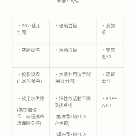
會議室設備
‧20坪使用
‧玻璃白板
‧演講
空間
桌
‧空調設備
‧活動白板
‧麥克
風*2
‧投影設備
‧大樓共用洗手間
‧簡報
(120吋螢幕)
(男女分開)
筆*1
‧飲用水供應
‧彈性依活動不同
‧FREE
安排桌椅
WIFI
(為提倡環
保，敬請攜帶
(教室型/約30人
環保隨身杯)
含桌椅)
(講座型/約40人