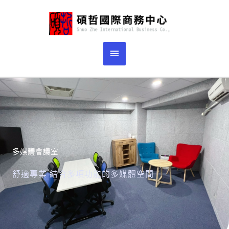
跳
主
至
主
要
要
選
內
容
單
多媒體會議室
舒適專業 結合多項功能的多媒體空間