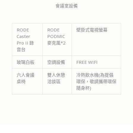
會議室設備
RODE
RODE
壁掛式電視螢幕
Caster
PODMIC
Pro II 錄
麥克風*2
音台
玻璃白板
空調設備
FREE WIFI
六人會議
雙人休憩
冷熱飲水機(為提倡
桌椅
洽談區
環保，敬請攜帶環保
隨身杯)