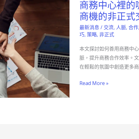
商務中心裡的
商
務
商機的非正式
中
最新消息
/
交流
,
人脈
,
合作
心
巧
,
策略
,
非正式
裡
本文探討如何善用商務中心
的
脈，提升商務合作效率。文
咖
在輕鬆的氛圍中創造更多商
啡
香，
Read More »
激
發
無
限
商
機
的