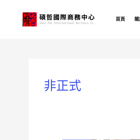
跳
至
首頁
關
主
要
內
容
非正式