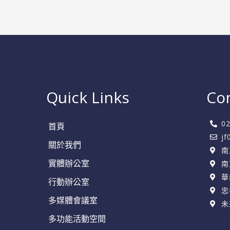
非
正
式
交
流
空
Quick Links
Co
間
0
首頁
j
關於我們
南
實體辦公室
南
華
行動辦公室
忠
多媒體會議室
未
多功能活動空間