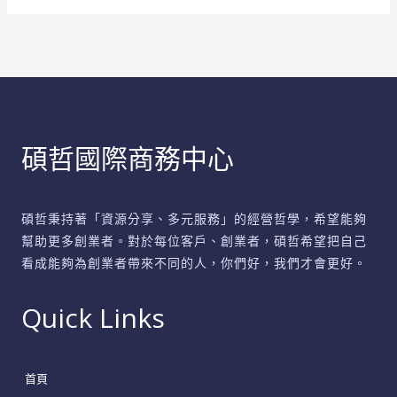
中
心
賦
予
的
靈
碩哲國際商務中心
活
與
無
碩哲秉持著「資源分享、多元服務」的經營哲學，希望能夠
限
幫助更多創業者。對於每位客戶、創業者，碩哲希望把自己
可
看成能夠為創業者帶來不同的人，你們好，我們才會更好。
能
Quick Links
首頁