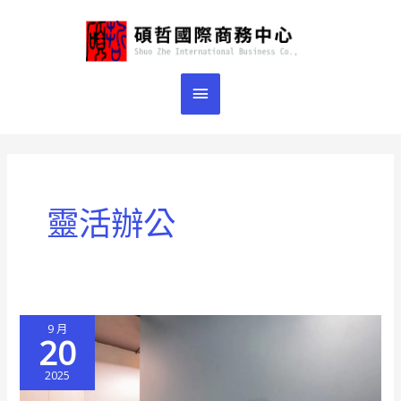
跳
主
至
主
要
要
選
內
容
單
靈活辦公
9 月
20
2025