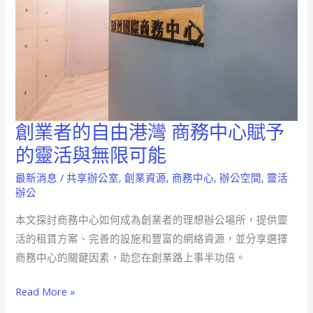
創業者的自由港灣 商務中心賦予
創
業
的靈活與無限可能
者
最新消息
/
共享辦公室
,
創業資源
,
商務中心
,
辦公空間
,
靈活
的
辦公
自
本文探討商務中心如何成為創業者的理想辦公場所，提供靈
由
活的租賃方案、完善的設施和豐富的網絡資源，並分享選擇
港
商務中心的關鍵因素，助您在創業路上事半功倍。
灣
商
Read More »
務