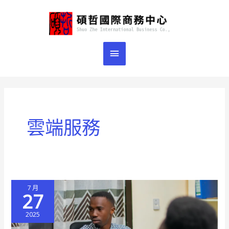
跳
主
至
主
要
要
選
內
容
單
雲端服務
7 月
27
2025