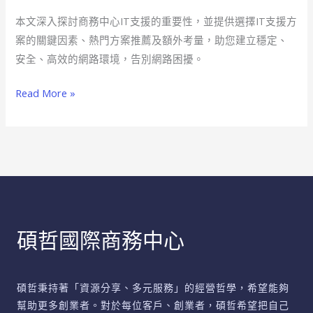
困
本文深入探討商務中心IT支援的重要性，並提供選擇IT支援方
擾
案的關鍵因素、熱門方案推薦及額外考量，助您建立穩定、
商
安全、高效的網路環境，告別網路困擾。
務
中
Read More »
心
IT
支
援
全
攻
略
碩哲國際商務中心
碩哲秉持著「資源分享、多元服務」的經營哲學，希望能夠
幫助更多創業者。對於每位客戶、創業者，碩哲希望把自己