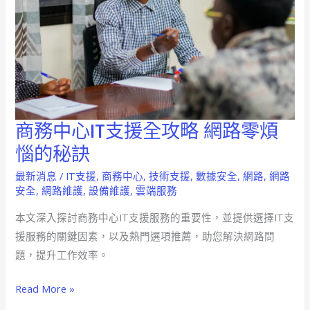
商務中心IT支援全攻略 網路零煩
商
務
惱的秘訣
中
最新消息
/
IT支援
,
商務中心
,
技術支援
,
數據安全
,
網路
,
網路
心
安全
,
網路維護
,
設備維護
,
雲端服務
IT
本文深入探討商務中心IT支援服務的重要性，並提供選擇IT支
支
援服務的關鍵因素，以及熱門選項推薦，助您解決網路問
援
題，提升工作效率。
全
攻
Read More »
略