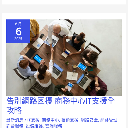
網
路
零
6 月
煩
6
惱
2025
的
秘
訣
告別網路困擾 商務中心IT支援全
告
別
攻略
網
最新消息
/
IT支援
,
商務中心
,
技術支援
,
網路安全
,
網路管理
,
路
託管服務
,
設備維護
,
雲端服務