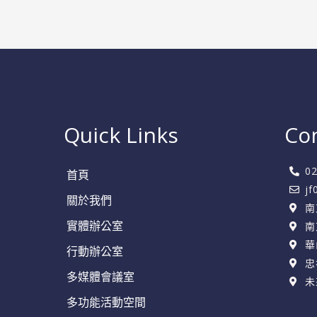
人
脈
的
秘
訣
Quick Links
Co
0
首頁
j
關於我們
南
實體辦公室
南
華
行動辦公室
忠
多媒體會議室
未
多功能活動空間