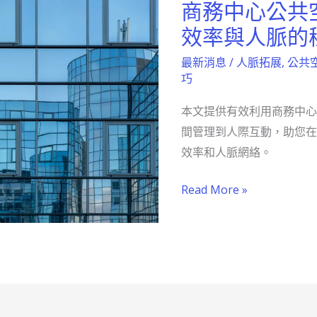
商務中心公共
商
務
效率與人脈的
中
最新消息
/
人脈拓展
,
公共
心
巧
公
本文提供有效利用商務中心
共
間管理到人際互動，助您在
空
效率和人脈網絡。
間
活
Read More »
用
術，
提
升
效
率
與