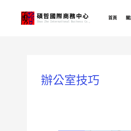
跳
至
首頁
關
主
要
內
容
辦公室技巧