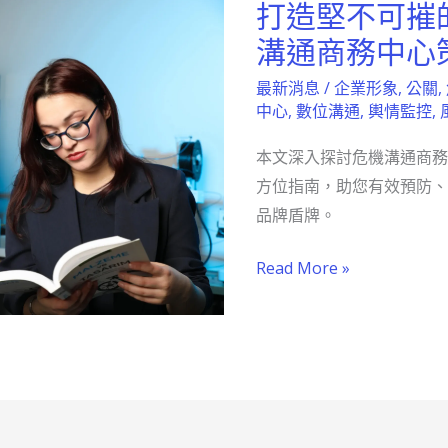
打造堅不可摧
打
造
溝通商務中心
堅
最新消息
/
企業形象
,
公關
,
不
中心
,
數位溝通
,
輿情監控
,
可
本文深入探討危機溝通商務
摧
方位指南，助您有效預防、
的
品牌盾牌。
品
牌
Read More »
盾
牌：
危
機
溝
通
商