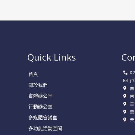
務
中
心
策
略
全
Quick Links
Co
攻
略
0
首頁
j
關於我們
南
實體辦公室
南
華
行動辦公室
忠
多媒體會議室
未
多功能活動空間