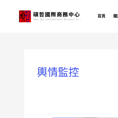
跳
至
首頁
關
主
要
內
容
輿情監控