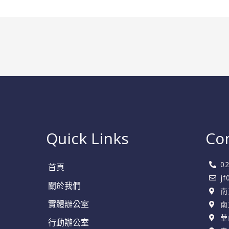
設
備
的
重
要
性
Quick Links
Co
0
首頁
j
關於我們
南
實體辦公室
南
華
行動辦公室