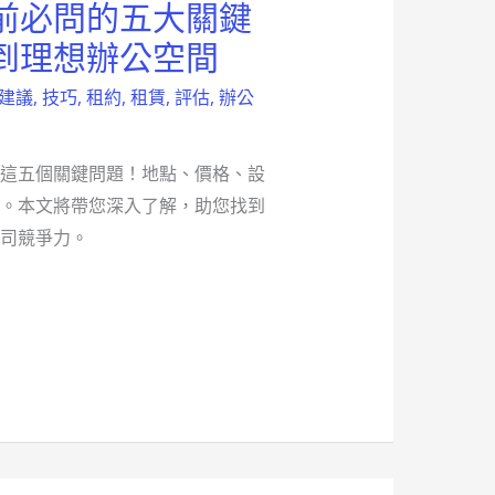
前必問的五大關鍵
到理想辦公空間
建議
,
技巧
,
租約
,
租賃
,
評估
,
辦公
這五個關鍵問題！地點、價格、設
。本文將帶您深入了解，助您找到
司競爭力。