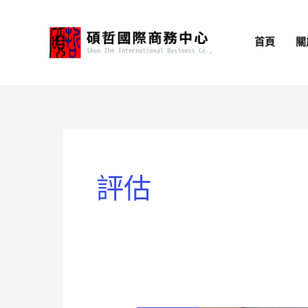
跳
至
首頁
關
主
要
內
容
評估