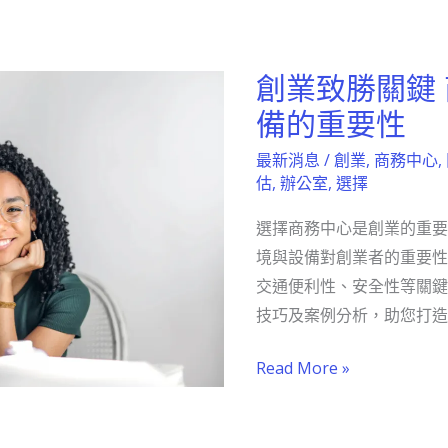
助
你
創業致勝關鍵
創
選
業
備的重要性
到
致
理
最新消息
/
創業
,
商務中心
,
勝
想
估
,
辦公室
,
選擇
關
辦
選擇商務中心是創業的重要
鍵
公
境與設備對創業者的重要性
商
空
交通便利性、安全性等關鍵
務
間
技巧及案例分析，助您打造
中
心
Read More »
環
境
與