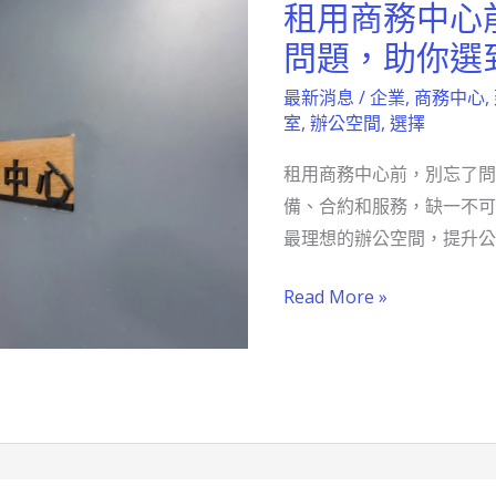
租用商務中心
租
用
問題，助你選
商
最新消息
/
企業
,
商務中心
,
務
室
,
辦公空間
,
選擇
中
租用商務中心前，別忘了問
心
備、合約和服務，缺一不可
前
最理想的辦公空間，提升公
必
問
Read More »
的
五
大
關
鍵
問
題，