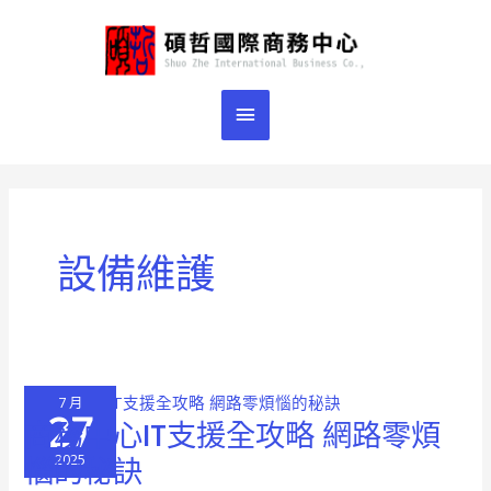
跳
主
至
主
要
要
選
內
容
單
設備維護
7 月
27
商務中心IT支援全攻略 網路零煩
商
務
2025
惱的秘訣
中