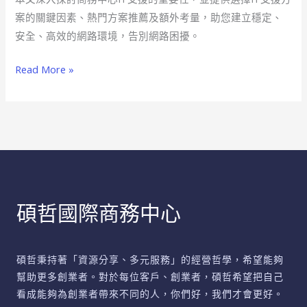
擾
案的關鍵因素、熱門方案推薦及額外考量，助您建立穩定、
商
安全、高效的網路環境，告別網路困擾。
務
中
Read More »
心
IT
支
援
全
攻
略
碩哲國際商務中心
碩哲秉持著「資源分享、多元服務」的經營哲學，希望能夠
幫助更多創業者。對於每位客戶、創業者，碩哲希望把自己
看成能夠為創業者帶來不同的人，你們好，我們才會更好。