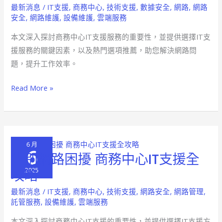
最新消息
/
IT支援
,
商務中心
,
技術支援
,
數據安全
,
網路
,
網路
心
安全
,
網路維護
,
設備維護
,
雲端服務
IT
本文深入探討商務中心IT支援服務的重要性，並提供選擇IT支
支
援服務的關鍵因素，以及熱門選項推薦，助您解決網路問
援
題，提升工作效率。
全
攻
Read More »
略
網
路
零
6 月
煩
6
告別網路困擾 商務中心IT支援全
告
惱
別
2025
攻略
的
網
秘
最新消息
/
IT支援
,
商務中心
,
技術支援
,
網路安全
,
網路管理
,
路
訣
託管服務
,
設備維護
,
雲端服務
困
本文深入探討商務中心IT支援的重要性，並提供選擇IT支援方