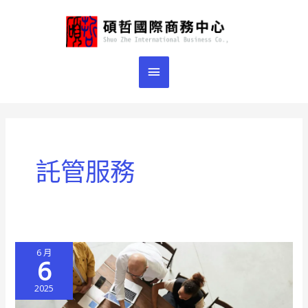
跳
主
至
主
要
要
選
內
容
單
託管服務
6 月
6
2025