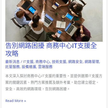
告別網路困擾 商務中心IT支援全
告
別
攻略
網
最新消息
/
IT支援
,
商務中心
,
技術支援
,
網路安全
,
網路管理
,
路
託管服務
,
設備維護
,
雲端服務
困
本文深入探討商務中心IT支援的重要性，並提供選擇IT支援方
擾
案的關鍵因素、熱門方案推薦及額外考量，助您建立穩定、
商
安全、高效的網路環境，告別網路困擾。
務
中
Read More »
心