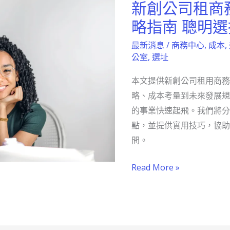
新創公司租商
新
創
略指南 聰明
公
最新消息
/
商務中心
,
成本
,
司
公室
,
選址
租
本文提供新創公司租用商務
商
略、成本考量到未來發展規
務
的事業快速起飛。我們將分
中
點，並提供實用技巧，協助
心
間。
辦
公
Read More »
室
的
策
略
指