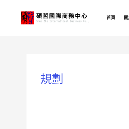
跳
至
首頁
關
主
要
內
容
規劃