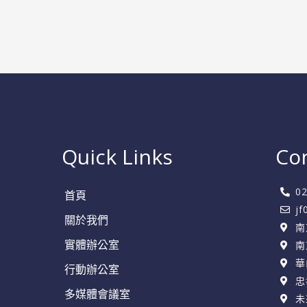
南
聰
明
選
擇
助
你
Quick Links
Co
事
業
0
首頁
騰
j
飛
關於我們
南
實體辦公室
南
華
行動辦公室
忠
多媒體會議室
未