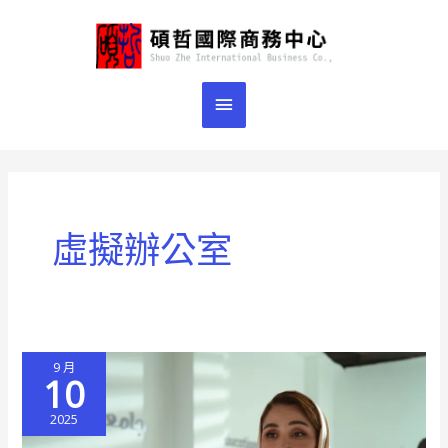
跳
主
至
主
要
要
選
內
容
單
虛擬辦公室
9 月
10
2025