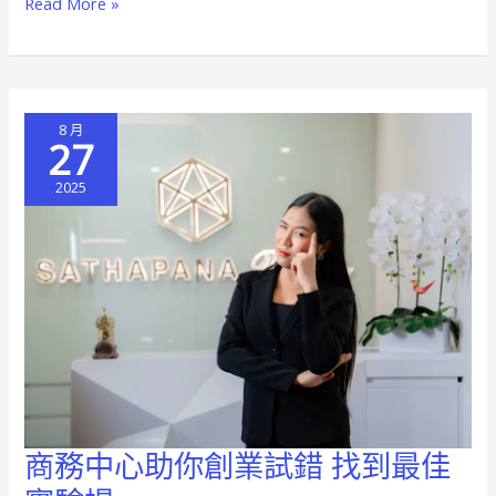
Read More »
擬
辦
公
室
8 月
助
27
你
2025
省
錢
又
高
效
商務中心助你創業試錯 找到最佳
商
務