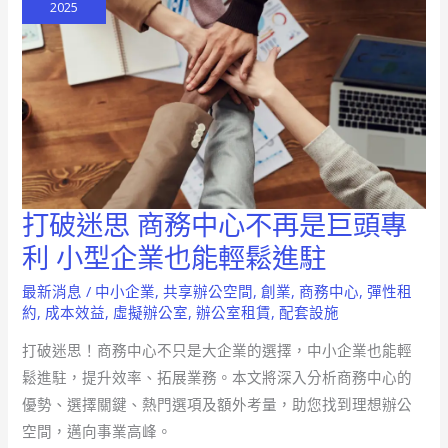
2025
心
最
佳
選
擇
打破迷思 商務中心不再是巨頭專
打
破
利 小型企業也能輕鬆進駐
迷
最新消息
/
中小企業
,
共享辦公空間
,
創業
,
商務中心
,
彈性租
思
約
,
成本效益
,
虛擬辦公室
,
辦公室租賃
,
配套設施
商
打破迷思！商務中心不只是大企業的選擇，中小企業也能輕
務
鬆進駐，提升效率、拓展業務。本文將深入分析商務中心的
中
優勢、選擇關鍵、熱門選項及額外考量，助您找到理想辦公
心
空間，邁向事業高峰。
不