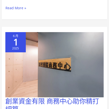
再
Read More »
是
巨
頭
專
6 月
利
1
小
2025
型
企
業
也
能
輕
鬆
進
創業資金有限 商務中心助你精打
創
駐
業