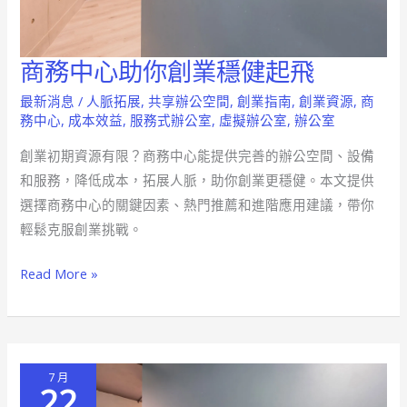
商務中心助你創業穩健起飛
商
務
最新消息
/
人脈拓展
,
共享辦公空間
,
創業指南
,
創業資源
,
商
中
務中心
,
成本效益
,
服務式辦公室
,
虛擬辦公室
,
辦公室
心
創業初期資源有限？商務中心能提供完善的辦公空間、設備
助
和服務，降低成本，拓展人脈，助你創業更穩健。本文提供
你
選擇商務中心的關鍵因素、熱門推薦和進階應用建議，帶你
創
輕鬆克服創業挑戰。
業
穩
Read More »
健
起
飛
7 月
22