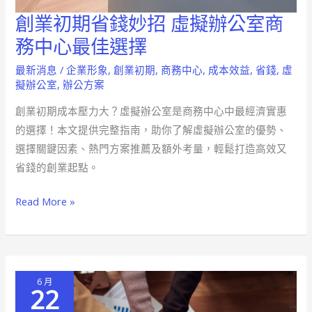
創業初期省錢妙招 虛擬辦公室商
創
業
務中心最佳選擇
初
最新消息
/
企業形象
,
創業初期
,
商務中心
,
成本效益
,
省錢
,
虛
期
擬辦公室
,
辦公方案
省
創業初期成本壓力大？虛擬辦公室是商務中心中最經濟實惠
錢
的選擇！本文提供完整指南，助你了解虛擬辦公室的優勢、
妙
選擇關鍵因素、熱門方案推薦及額外考量，輕鬆打造高效又
招
省錢的創業起點。
虛
擬
Read More »
辦
公
室
商
6 月
務
22
中