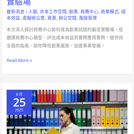
實驗場
中
最新消息
/
人脈
,
共享工作空間
,
創業
,
商務中心
,
商業模式
,
成
心
本效益
,
虛擬辦公室
,
資源
,
辦公空間
,
風險管理
助
本文深入探討商務中心如何成為創業試錯的最佳實驗場，從
你
選擇商務中心類型、評估成本效益到實際應用案例，提供你
創
全面的指南，助你降低創業風險，加速事業發展。
業
試
Read More »
錯
找
到
最
8 月
佳
25
實
2025
驗
場