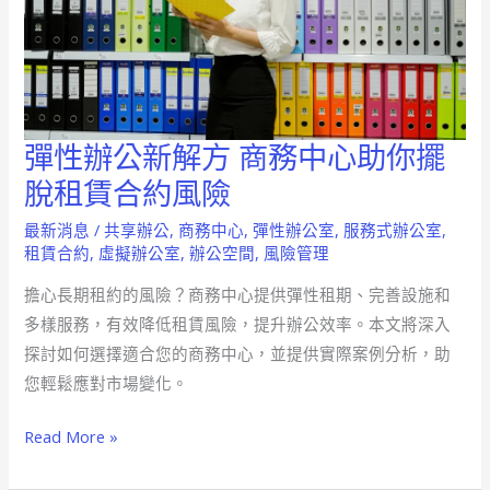
彈性辦公新解方 商務中心助你擺
彈
性
脫租賃合約風險
辦
最新消息
/
共享辦公
,
商務中心
,
彈性辦公室
,
服務式辦公室
,
公
租賃合約
,
虛擬辦公室
,
辦公空間
,
風險管理
新
擔心長期租約的風險？商務中心提供彈性租期、完善設施和
解
多樣服務，有效降低租賃風險，提升辦公效率。本文將深入
方
探討如何選擇適合您的商務中心，並提供實際案例分析，助
商
您輕鬆應對市場變化。
務
中
Read More »
心
助