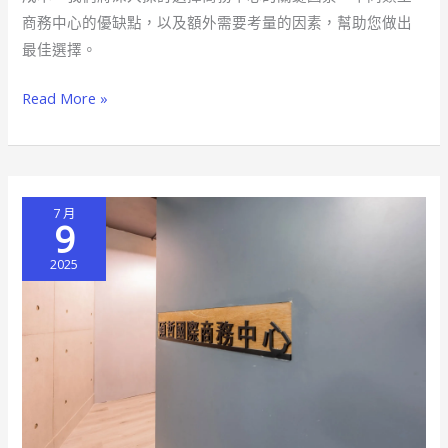
也
商務中心的優缺點，以及額外需要考量的因素，幫助您做出
能
最佳選擇。
是
你
Read More »
的
創
業
基
7 月
地
9
2025