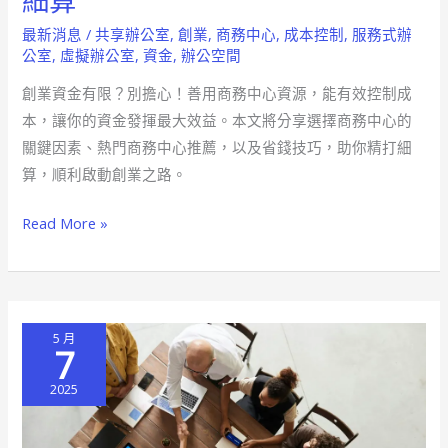
細算
資
最新消息
/
共享辦公室
,
創業
,
商務中心
,
成本控制
,
服務式辦
金
公室
,
虛擬辦公室
,
資金
,
辦公空間
有
創業資金有限？別擔心！善用商務中心資源，能有效控制成
限
本，讓你的資金發揮最大效益。本文將分享選擇商務中心的
商
關鍵因素、熱門商務中心推薦，以及省錢技巧，助你精打細
務
算，順利啟動創業之路。
中
心
Read More »
助
你
精
打
5 月
細
7
算
2025