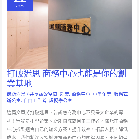
2025
打破迷思 商務中心也能是你的創
打
破
業基地
迷
最新消息
/
共享辦公空間
,
創業
,
商務中心
,
小型企業
,
服務式
思
辦公室
,
自由工作者
,
虛擬辦公室
商
這篇文章將打破迷思，告訴您商務中心不只是大企業的專
務
利！無論是小型企業、新創團隊或自由工作者，都能在商務
中
中心找到適合自己的辦公方案，提升效率，拓展人脈，降低
心
成本。我們將深入探討選擇商務中心的關鍵因素、不同類型