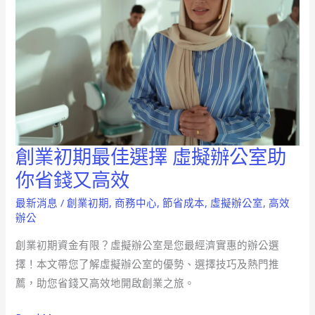
創業初期最佳選擇 虛擬辦公室助
創
業
你省錢又高效
初
最新消息
/
創業初期
,
商務中心
,
節省成本
,
虛擬辦公室
,
高效
期
辦公
最
創業初期資金有限？虛擬辦公室是您最經濟實惠的辦公選
佳
擇！本文帶您了解虛擬辦公室的優勢、選擇技巧及熱門推
選
薦，助您省錢又高效地開啟創業之旅。
擇
虛