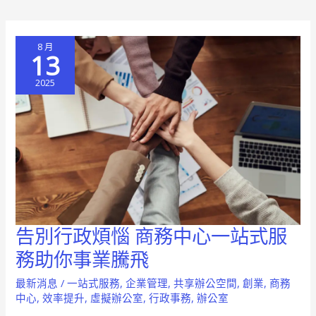
你
擺
8 月
脫
13
租
2025
賃
合
約
風
險
告別行政煩惱 商務中心一站式服
告
別
務助你事業騰飛
行
最新消息
/
一站式服務
,
企業管理
,
共享辦公空間
,
創業
,
商務
政
中心
,
效率提升
,
虛擬辦公室
,
行政事務
,
辦公室
煩