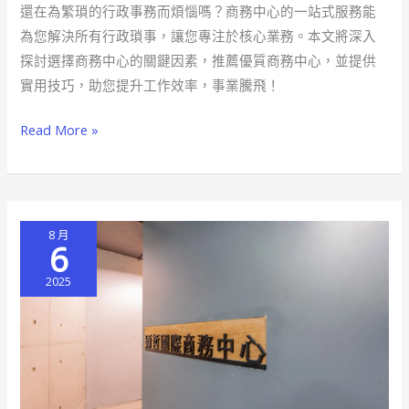
還在為繁瑣的行政事務而煩惱嗎？商務中心的一站式服務能
惱
為您解決所有行政瑣事，讓您專注於核心業務。本文將深入
商
探討選擇商務中心的關鍵因素，推薦優質商務中心，並提供
務
實用技巧，助您提升工作效率，事業騰飛！
中
心
Read More »
一
站
式
服
8 月
務
6
助
2025
你
事
業
騰
飛