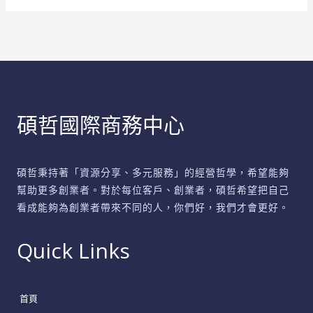
揭
秘
避
開
陷
阱
碩哲國際商務中心
聰
明
省
碩哲秉持著「資源分享、多元服務」的經營哲學，希望能夠
荷
幫助更多創業者。對於每位客戶、創業者，碩哲希望把自己
包
看成能夠為創業者帶來不同的人，你們好，我們才會更好。
Quick Links
首頁