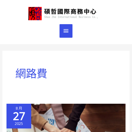
跳
主
至
主
要
要
選
內
容
單
網路費
8 月
27
2025