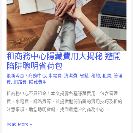
租商務中心隱藏費用大揭秘 避開
租
商
陷阱聰明省荷包
務
最新消息
/
商務中心
,
水電費
,
清潔費
,
省錢
,
租約
,
租賃
,
管理
中
費
,
網路費
,
隱藏費用
心
租商務中心不只租金！本文揭露各種隱藏費用，包含管理
隱
費、水電費、網路費等，並提供避開陷阱的實用技巧及租約
藏
注意事項，助您聰明省錢，找到最適合的商務中心。
費
用
Read More »
大