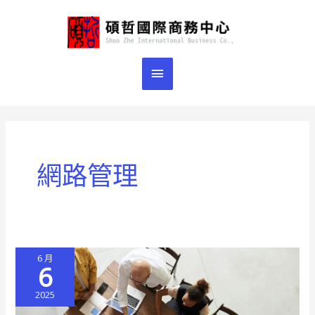
跳
主
至
主
要
要
選
內
容
單
網路管理
6 月
6
2025