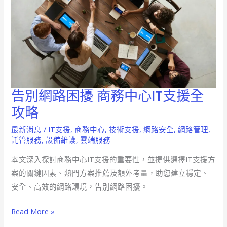
告別網路困擾 商務中心IT支援全
告
別
攻略
網
最新消息
/
IT支援
,
商務中心
,
技術支援
,
網路安全
,
網路管理
,
路
託管服務
,
設備維護
,
雲端服務
困
本文深入探討商務中心IT支援的重要性，並提供選擇IT支援方
擾
案的關鍵因素、熱門方案推薦及額外考量，助您建立穩定、
商
安全、高效的網路環境，告別網路困擾。
務
中
Read More »
心