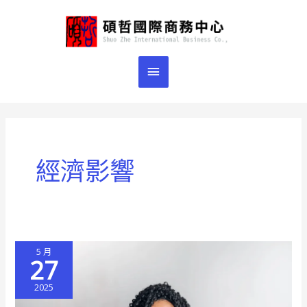
跳
主
至
主
要
要
選
內
容
單
經濟影響
5 月
27
2025