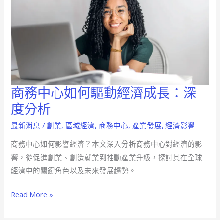
商務中心如何驅動經濟成長：深
商
務
度分析
中
最新消息
/
創業
,
區域經濟
,
商務中心
,
產業發展
,
經濟影響
心
如
商務中心如何影響經濟？本文深入分析商務中心對經濟的影
何
響，從促進創業、創造就業到推動產業升級，探討其在全球
驅
經濟中的關鍵角色以及未來發展趨勢。
動
Read More »
經
濟