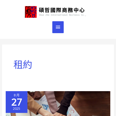
跳
主
至
主
要
要
選
內
容
單
租約
8 月
27
2025