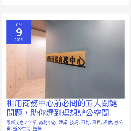
揭
秘
避
8 月
開
9
陷
2025
阱
聰
明
省
荷
包
租用商務中心前必問的五大關鍵
租
用
問題，助你選到理想辦公空間
商
最新消息
/
企業
,
商務中心
,
建議
,
技巧
,
租約
,
租賃
,
評估
,
辦公
務
室
,
辦公空間
,
選擇