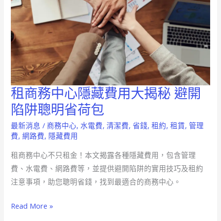
租商務中心隱藏費用大揭秘 避開
租
商
陷阱聰明省荷包
務
最新消息
/
商務中心
,
水電費
,
清潔費
,
省錢
,
租約
,
租賃
,
管理
中
費
,
網路費
,
隱藏費用
心
租商務中心不只租金！本文揭露各種隱藏費用，包含管理
隱
費、水電費、網路費等，並提供避開陷阱的實用技巧及租約
藏
注意事項，助您聰明省錢，找到最適合的商務中心。
費
用
Read More »
大