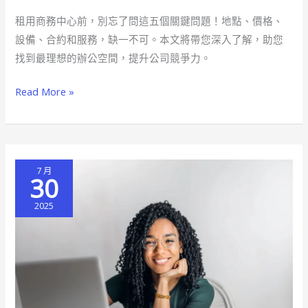
中
租用商務中心前，別忘了問這五個關鍵問題！地點、價格、
心
設備、合約和服務，缺一不可。本文將帶您深入了解，助您
前
找到最理想的辦公空間，提升公司競爭力。
必
問
Read More »
的
五
大
關
7 月
鍵
30
問
2025
題，
助
你
選
到
理