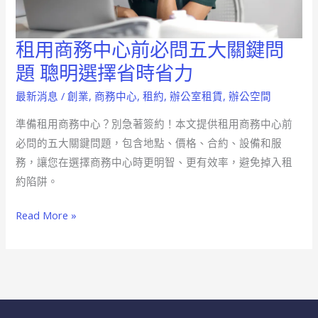
想
辦
租用商務中心前必問五大關鍵問
租
公
用
題 聰明選擇省時省力
空
商
間
最新消息
/
創業
,
商務中心
,
租約
,
辦公室租賃
,
辦公空間
務
中
準備租用商務中心？別急著簽約！本文提供租用商務中心前
心
必問的五大關鍵問題，包含地點、價格、合約、設備和服
前
務，讓您在選擇商務中心時更明智、更有效率，避免掉入租
必
約陷阱。
問
Read More »
五
大
關
鍵
問
題