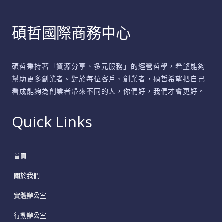
聰
明
碩哲國際商務中心
選
擇
省
碩哲秉持著「資源分享、多元服務」的經營哲學，希望能夠
時
幫助更多創業者。對於每位客戶、創業者，碩哲希望把自己
看成能夠為創業者帶來不同的人，你們好，我們才會更好。
省
力
Quick Links
首頁
關於我們
實體辦公室
行動辦公室