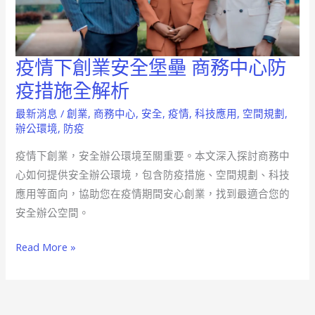
疫情下創業安全堡壘 商務中心防
疫
情
疫措施全解析
下
最新消息
/
創業
,
商務中心
,
安全
,
疫情
,
科技應用
,
空間規劃
,
創
辦公環境
,
防疫
業
疫情下創業，安全辦公環境至關重要。本文深入探討商務中
安
心如何提供安全辦公環境，包含防疫措施、空間規劃、科技
全
應用等面向，協助您在疫情期間安心創業，找到最適合您的
堡
安全辦公空間。
壘
商
Read More »
務
中
心
防