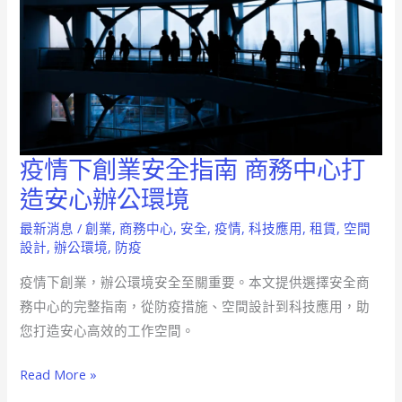
疫情下創業安全指南 商務中心打
疫
情
造安心辦公環境
下
最新消息
/
創業
,
商務中心
,
安全
,
疫情
,
科技應用
,
租賃
,
空間
創
設計
,
辦公環境
,
防疫
業
疫情下創業，辦公環境安全至關重要。本文提供選擇安全商
安
務中心的完整指南，從防疫措施、空間設計到科技應用，助
全
您打造安心高效的工作空間。
指
南
Read More »
商