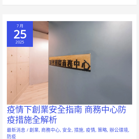
務
中
心
7 月
打
25
造
2025
安
心
辦
公
環
境
疫情下創業安全指南 商務中心防
疫
情
疫措施全解析
下
最新消息
/
創業
,
商務中心
,
安全
,
措施
,
疫情
,
策略
,
辦公環境
,
創
防疫