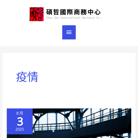
跳
主
至
主
要
要
選
內
容
單
疫情
8 月
3
2025