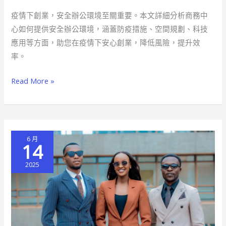
業
疫情下創業，安全辦公環境至關重要。本文詳細分析商務中
安
心如何提供安全辦公環境，涵蓋防疫措施、空間規劃、科技
全
應用等方面，助您在疫情下安心創業，降低風險，提升效
指
率。
南
商
Read More »
務
中
心
防
6 月
疫
14
措
2025
施
全
解
析