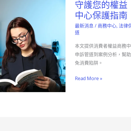
守護您的權益
守
護
中心保護指南
您
最新消息
/
商務中心
,
法律
的
道
權
本文提供消費者權益商務中
益：
申訴管道到案例分析，幫助
消
免消費陷阱。
費
者
Read More »
權
益
商
務
中
心
保