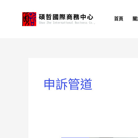
跳
至
首頁
關
主
要
內
容
申訴管道