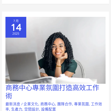
術
提
升
7 月
效
14
率
2025
的
秘
訣
商務中心專業氛圍打造高效工作
商
務
術
中
最新消息
/
企業文化
,
商務中心
,
團隊合作
,
專業氛圍
,
工作效
心
率
,
生產力
,
空間設計
,
設備配置