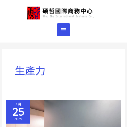
跳
主
至
主
要
要
選
內
容
單
生產力
7 月
25
2025