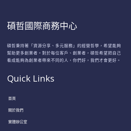
該
升
碩哲國際商務中心
級
你
的
碩哲秉持著「資源分享、多元服務」的經營哲學，希望能夠
辦
幫助更多創業者。對於每位客戶、創業者，碩哲希望把自己
公
看成能夠為創業者帶來不同的人，你們好，我們才會更好。
室？
Quick Links
首頁
關於我們
實體辦公室