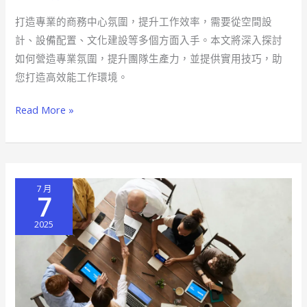
專
打造專業的商務中心氛圍，提升工作效率，需要從空間設
業
計、設備配置、文化建設等多個方面入手。本文將深入探討
氛
如何營造專業氛圍，提升團隊生產力，並提供實用技巧，助
圍
您打造高效能工作環境。
打
造
Read More »
高
效
工
作
7 月
術
7
2025