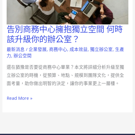
告別商務中心擁抱獨立空間 何時
告
別
該升級你的辦公室？
商
最新消息
/
企業發展
,
商務中心
,
成本效益
,
獨立辦公室
,
生產
務
力
,
辦公空間
中
還在猶豫是否要從商務中心畢業？本文將詳細分析升級至獨
心
立辦公室的時機，從預算、地點、規模到團隊文化，提供全
擁
面考量，助你做出明智的決定，讓你的事業更上一層樓。
抱
獨
Read More »
立
空
間
何
時