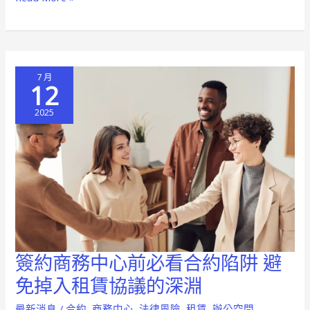
約
陷
阱
大
7 月
揭
12
秘，
2025
避
免
掉
入
租
約
黑
洞
簽約商務中心前必看合約陷阱 避
簽
約
免掉入租賃協議的深淵
商
最新消息
/
合約
,
商務中心
,
法律風險
,
租賃
,
辦公空間