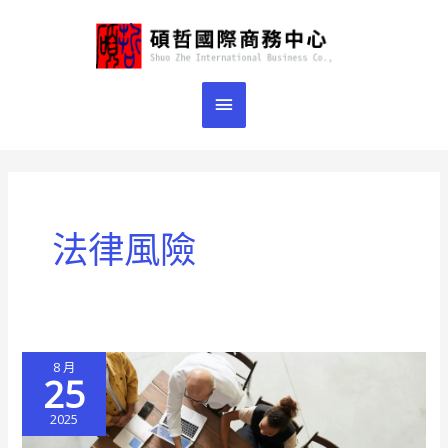
跳
主
至
主
要
要
選
內
容
單
法律風險
8 月
25
2025