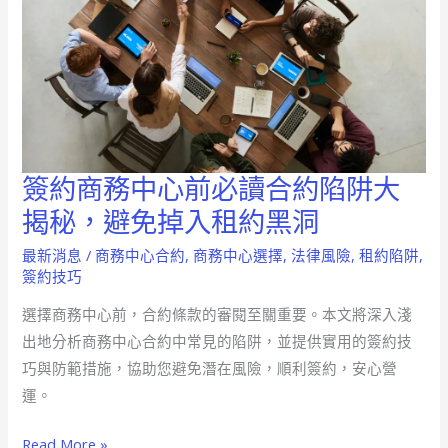
簽約商務中心前必讀合約陷阱大
簽
約
揭秘，避免掉入租約黑洞
商
最新消息
/
商務中心合約
,
商務中心選擇
,
法律風險
,
租約陷阱
,
務
簽約技巧
中
選擇商務中心前，合約條款的審閱至關重要。本文將深入淺
心
出地分析商務中心合約中常見的陷阱，並提供實用的簽約技
前
巧與防範措施，協助您避免潛在風險，順利簽約，安心營
必
運。
讀
合
Read More »