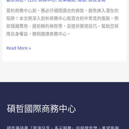
務
中
簽約商務中心前，務必仔細閱讀合約條款，避免掉入潛在的
心
陷阱！本文將深入剖析商務中心租賃合約中常見的風險，例
前
如隱藏費用、提前解約條款等，並提供實用技巧，幫助您保
必
障自身權益，聰明選擇商務中心。
看
Read More »
合
約
陷
阱
避
免
掉
入
碩哲國際商務中心
租
賃
協
碩哲秉持著「資源分享、多元服務」的經營哲學，希望能夠