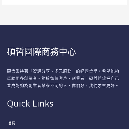
益
商
務
中
心
保
碩哲國際商務中心
護
指
南
碩哲秉持著「資源分享、多元服務」的經營哲學，希望能夠
幫助更多創業者。對於每位客戶、創業者，碩哲希望把自己
看成能夠為創業者帶來不同的人，你們好，我們才會更好。
Quick Links
首頁