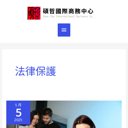
跳
主
至
主
要
要
選
內
容
單
法律保護
5 月
5
2025