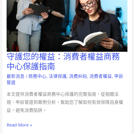
守護您的權益：消費者權益商務
守
護
中心保護指南
您
最新消息
/
商務中心
,
法律保護
,
消費糾紛
,
消費者權益
,
申訴
的
管道
權
本文提供消費者權益商務中心保護的完整指南，從相關法
益：
規、申訴管道到案例分析，幫助您了解如何有效保障自身權
消
益，避免消費陷阱。
費
者
Read More »
權