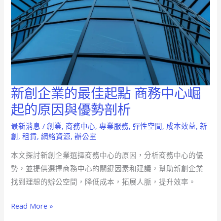
新創企業的最佳起點 商務中心崛
新
創
起的原因與優勢剖析
企
最新消息
/
創業
,
商務中心
,
專業服務
,
彈性空間
,
成本效益
,
新
業
創
,
租賃
,
網絡資源
,
辦公室
的
本文探討新創企業選擇商務中心的原因，分析商務中心的優
最
勢，並提供選擇商務中心的關鍵因素和建議，幫助新創企業
佳
找到理想的辦公空間，降低成本，拓展人脈，提升效率。
起
點
Read More »
商