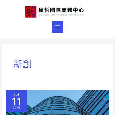
跳
主
至
主
要
要
選
內
容
單
新創
8 月
11
2025