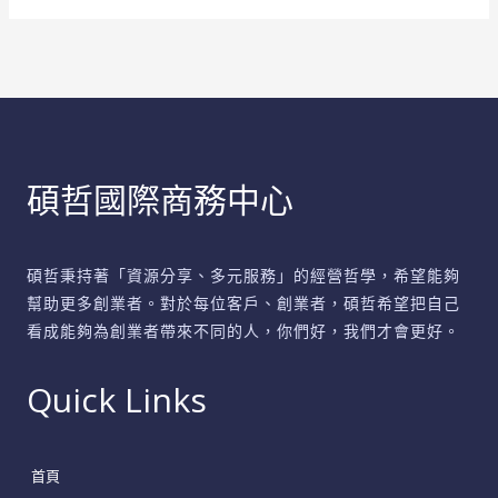
務
中
心
崛
起
的
碩哲國際商務中心
原
因
與
碩哲秉持著「資源分享、多元服務」的經營哲學，希望能夠
優
幫助更多創業者。對於每位客戶、創業者，碩哲希望把自己
勢
看成能夠為創業者帶來不同的人，你們好，我們才會更好。
剖
析
Quick Links
首頁