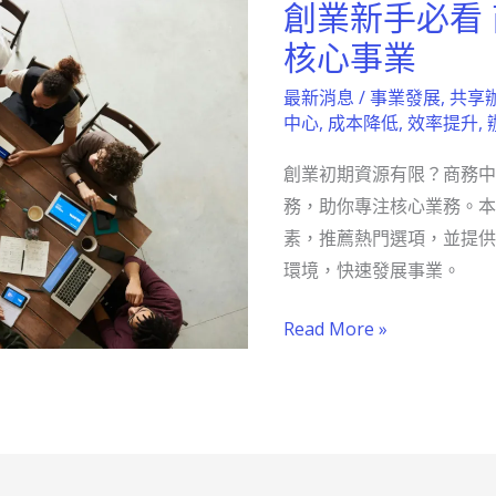
創業新手必看
創
業
核心事業
新
最新消息
/
事業發展
,
共享
手
中心
,
成本降低
,
效率提升
,
必
創業初期資源有限？商務中
看
務，助你專注核心業務。本
商
素，推薦熱門選項，並提供
務
環境，快速發展事業。
中
心
Read More »
助
你
專
注
核
心