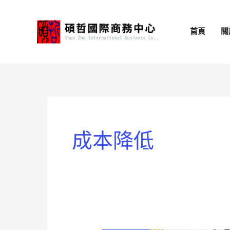
跳
至
首頁
關
主
要
內
容
成本降低