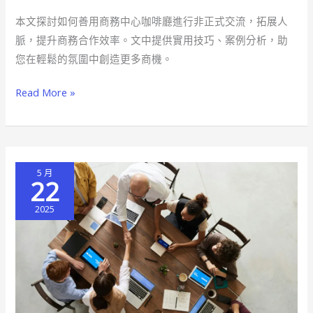
裡
本文探討如何善用商務中心咖啡廳進行非正式交流，拓展人
的
脈，提升商務合作效率。文中提供實用技巧、案例分析，助
咖
您在輕鬆的氛圍中創造更多商機。
啡
香，
Read More »
激
發
無
限
5 月
商
22
機
2025
的
非
正
式
交
流