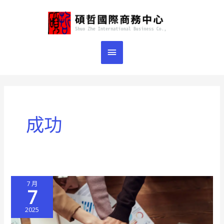
跳
主
至
主
要
要
選
內
容
單
成功
7 月
7
2025