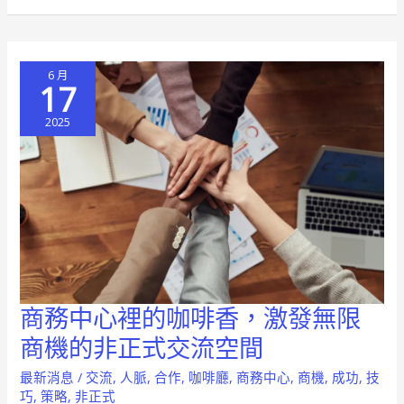
公
室
的
6 月
策
17
略
2025
指
南
成
功
關
鍵
與
風
商務中心裡的咖啡香，激發無限
商
險
務
商機的非正式交流空間
評
中
估
最新消息
/
交流
,
人脈
,
合作
,
咖啡廳
,
商務中心
,
商機
,
成功
,
技
心
巧
,
策略
,
非正式