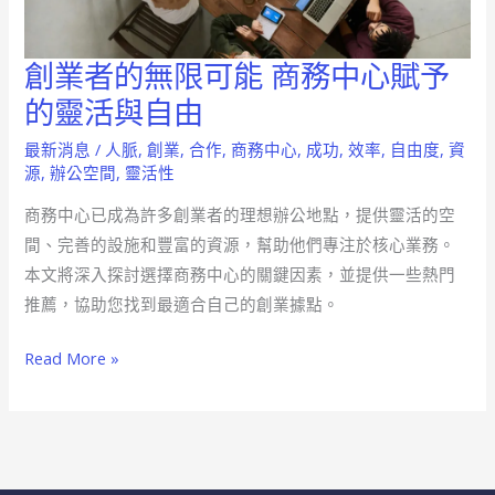
空
間
創業者的無限可能 商務中心賦予
創
業
的靈活與自由
者
最新消息
/
人脈
,
創業
,
合作
,
商務中心
,
成功
,
效率
,
自由度
,
資
的
源
,
辦公空間
,
靈活性
無
商務中心已成為許多創業者的理想辦公地點，提供靈活的空
限
間、完善的設施和豐富的資源，幫助他們專注於核心業務。
可
本文將深入探討選擇商務中心的關鍵因素，並提供一些熱門
能
推薦，協助您找到最適合自己的創業據點。
商
務
Read More »
中
心
賦
予
的