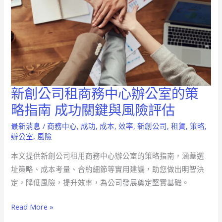
新創公司租商務中心辦公室的策
新
創
略指南 成功關鍵與風險評估
公
最新消息
/
商務中心
,
成功
,
成本
,
效率
,
新創公司
,
租賃
,
策略
,
司
辦公室
,
風險
租
本文提供新創公司租用商務中心辦公室的策略指南，涵蓋選
商
址策略、成本考量、合約細節等實用建議，助您做出明智決
務
定，降低風險，提升效率，為公司發展奠定堅實基礎。
中
心
Read More »
辦