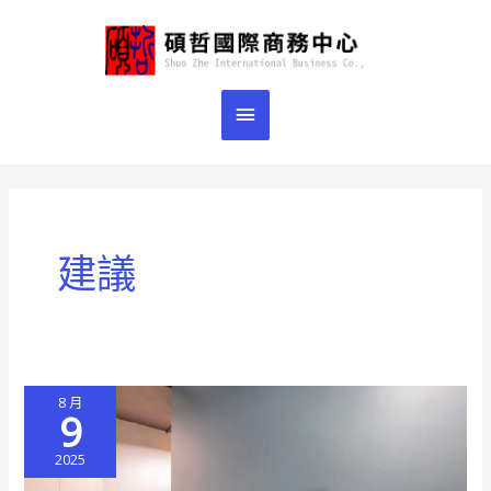
跳
主
至
主
要
要
選
內
容
單
建議
8 月
9
2025