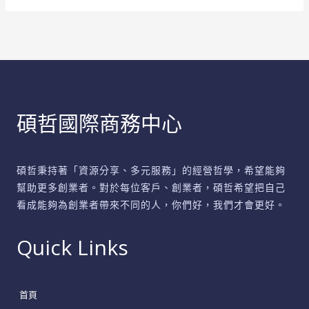
五
大
關
鍵
問
題，
碩哲國際商務中心
助
你
選
碩哲秉持著「資源分享、多元服務」的經營哲學，希望能夠
到
幫助更多創業者。對於每位客戶、創業者，碩哲希望把自己
理
看成能夠為創業者帶來不同的人，你們好，我們才會更好。
想
辦
Quick Links
公
空
間
首頁