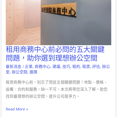
租用商務中心前必問的五大關鍵
租
用
問題，助你選到理想辦公空間
商
最新消息
/
企業
,
商務中心
,
建議
,
技巧
,
租約
,
租賃
,
評估
,
辦公
務
室
,
辦公空間
,
選擇
中
租用商務中心前，別忘了問這五個關鍵問題！地點、價格、
心
設備、合約和服務，缺一不可。本文將帶您深入了解，助您
前
找到最理想的辦公空間，提升公司競爭力。
必
問
Read More »
的