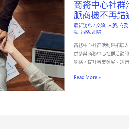
商務中心社群
商
務
脈商機不再錯
中
最新消息
/
交流
,
人脈
,
商務
心
動
,
策略
,
網絡
社
商務中心社群活動是拓展人
群
供參與商務中心社群活動的
活
網絡，提升事業發展。別錯
動
全
Read More »
攻
略
拓
展
人
脈
商