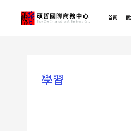
跳
至
首頁
關
主
要
內
容
學習