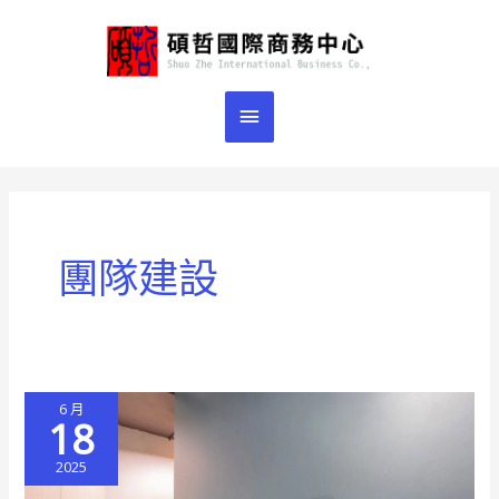
跳
主
至
主
要
要
選
內
容
單
團隊建設
6 月
18
2025