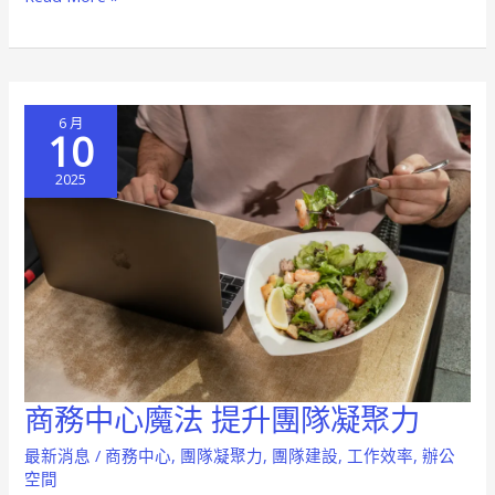
力
倍
增
的
6 月
秘
10
訣
2025
商務中心魔法 提升團隊凝聚力
商
務
最新消息
/
商務中心
,
團隊凝聚力
,
團隊建設
,
工作效率
,
辦公
中
空間