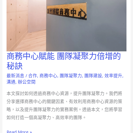
商務中心賦能 團隊凝聚力倍增的
商
務
秘訣
中
最新消息
/
合作
,
商務中心
,
團隊凝聚力
,
團隊建設
,
效率提升
,
心
溝通
,
辦公空間
賦
本文探討如何透過商務中心資源，提升團隊凝聚力。我們將
能
分享選擇商務中心的關鍵因素、有效利用商務中心資源的策
團
略，以及提升團隊凝聚力的實務案例。透過本文，您將學習
隊
如何打造一個高凝聚力、高效率的團隊。
凝
聚
Read More »