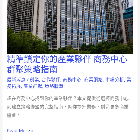
精準鎖定你的產業夥伴 商務中心
精
準
群聚策略指南
鎖
最新消息
/
創業
,
合作夥伴
,
商務中心
,
商業網絡
,
市場分析
,
業
定
務拓展
,
產業群聚
,
策略聯盟
你
想在商務中心找到你的產業夥伴？本文提供從選擇商務中心
的
到建立策略聯盟的完整指南，助你提升業務，創造更多商業
產
機會。
業
夥
Read More »
伴