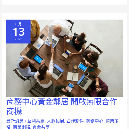
商
務
中
6 月
心
13
群
2025
聚
策
略
指
南
商務中心黃金鄰居 開啟無限合作
商
務
商機
中
最新消息
/
互利共贏
,
人脈拓展
,
合作夥伴
,
商務中心
,
商業策
心
略
,
商業網絡
,
資源共享