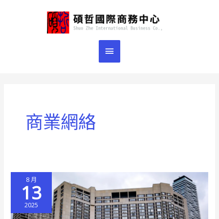
跳
主
至
主
要
要
選
內
容
單
商業網絡
8 月
13
2025