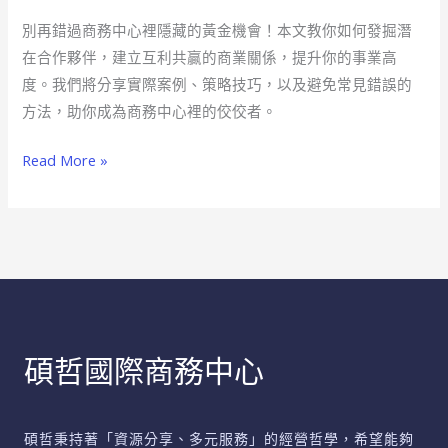
黃
別再錯過商務中心裡隱藏的黃金機會！本文教你如何發掘潛
金
在合作夥伴，建立互利共贏的商業關係，提升你的事業高
鄰
度。我們將分享實際案例、策略技巧，以及避免常見錯誤的
居
方法，助你成為商務中心裡的佼佼者。
開
啟
Read More »
無
限
合
作
商
機
碩哲國際商務中心
碩哲秉持著「資源分享、多元服務」的經營哲學，希望能夠