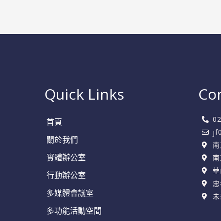
機
不
再
錯
過
Quick Links
Co
0
首頁
j
關於我們
南
實體辦公室
南
華
行動辦公室
忠
多媒體會議室
未
多功能活動空間