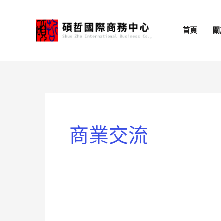
跳
至
首頁
關
主
要
內
容
商業交流