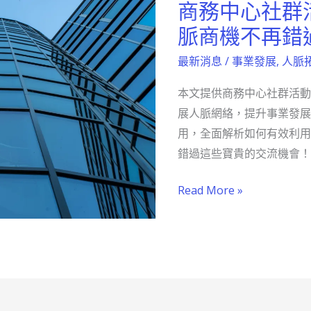
商務中心社群
商
務
脈商機不再錯
中
最新消息
/
事業發展
,
人脈
心
社
本文提供商務中心社群活動
群
展人脈網絡，提升事業發展
活
用，全面解析如何有效利用
動
錯過這些寶貴的交流機會！
全
攻
Read More »
略
拓
展
人
脈
商