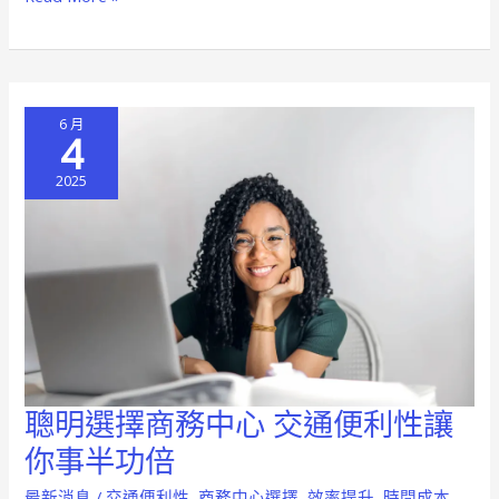
約
陷
阱
大
6 月
揭
4
秘，
2025
避
免
掉
入
租
約
黑
洞
聰明選擇商務中心 交通便利性讓
聰
明
你事半功倍
選
最新消息
/
交通便利性
,
商務中心選擇
,
效率提升
,
時間成本
,