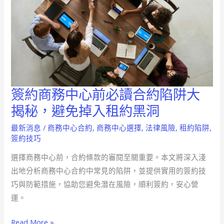
簽約商務中心前必讀合約陷阱大
簽
約
揭秘，避免掉入租約黑洞
商
最新消息
/
商務中心合約
,
商務中心選擇
,
法律風險
,
租約陷阱
,
務
簽約技巧
中
選擇商務中心前，合約條款的審閱至關重要。本文將深入淺
心
出地分析商務中心合約中常見的陷阱，並提供實用的簽約技
前
巧與防範措施，協助您避免潛在風險，順利簽約，安心營
必
運。
讀
合
Read More »