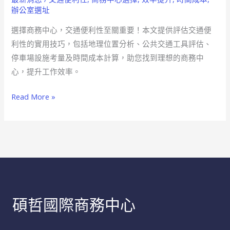
擇
辦公室選址
商
選擇商務中心，交通便利性至關重要！本文提供評估交通便
務
利性的實用技巧，包括地理位置分析、公共交通工具評估、
中
停車場設施考量及時間成本計算，助您找到理想的商務中
心
心，提升工作效率。
交
通
Read More »
便
利
性
讓
你
事
半
碩哲國際商務中心
功
倍