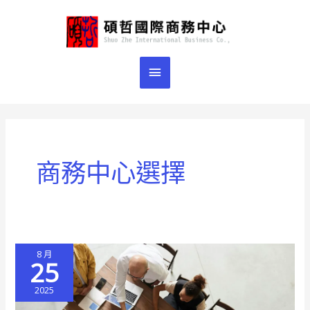
跳
主
至
主
要
要
選
內
容
單
商務中心選擇
8 月
25
2025