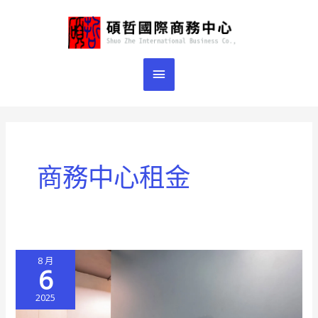
跳
主
至
主
要
要
選
內
容
單
商務中心租金
8 月
6
2025