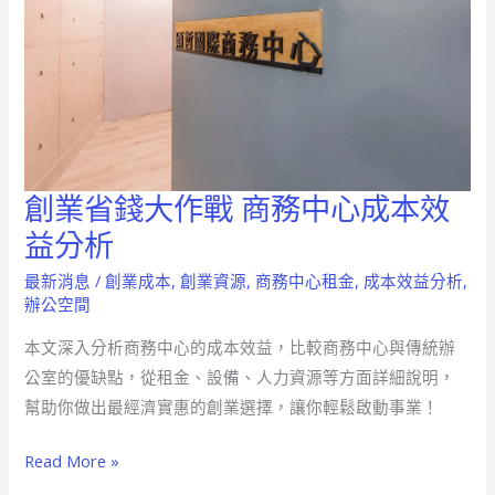
創業省錢大作戰 商務中心成本效
創
業
益分析
省
最新消息
/
創業成本
,
創業資源
,
商務中心租金
,
成本效益分析
,
錢
辦公空間
大
本文深入分析商務中心的成本效益，比較商務中心與傳統辦
作
公室的優缺點，從租金、設備、人力資源等方面詳細說明，
戰
幫助你做出最經濟實惠的創業選擇，讓你輕鬆啟動事業！
商
務
Read More »
中