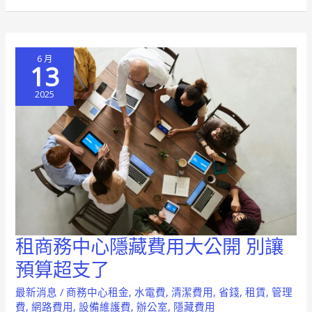
心
成
本
6 月
效
13
益
2025
分
析
租商務中心隱藏費用大公開 別讓
租
商
預算超支了
務
最新消息
/
商務中心租金
,
水電費
,
清潔費用
,
省錢
,
租賃
,
管理
中
費
,
網路費用
,
設備維護費
,
辦公室
,
隱藏費用