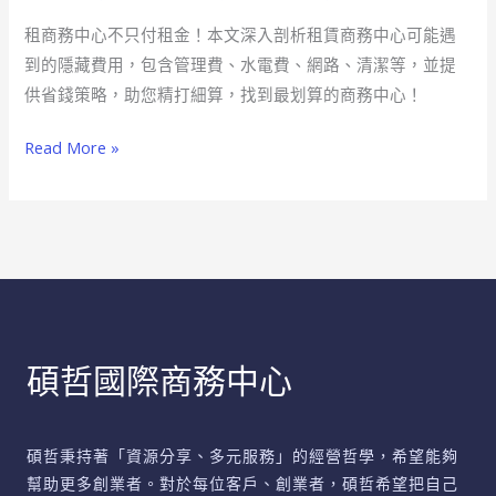
心
租商務中心不只付租金！本文深入剖析租賃商務中心可能遇
隱
到的隱藏費用，包含管理費、水電費、網路、清潔等，並提
藏
供省錢策略，助您精打細算，找到最划算的商務中心！
費
用
Read More »
大
公
開
別
讓
預
算
碩哲國際商務中心
超
支
了
碩哲秉持著「資源分享、多元服務」的經營哲學，希望能夠
幫助更多創業者。對於每位客戶、創業者，碩哲希望把自己