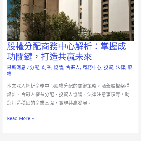
股權分配商務中心解析：掌握成
股
權
功關鍵，打造共贏未來
分
最新消息
/
分配
,
創業
,
協議
,
合夥人
,
商務中心
,
投資
,
法律
,
股
配
權
商
本文深入解析商務中心股權分配的關鍵策略，涵蓋股權架構
務
設計、合夥人權益分配、投資人協議、法律注意事項等，助
中
您打造穩固的商業基礎，實現共贏發展。
心
解
Read More »
析：
掌
握