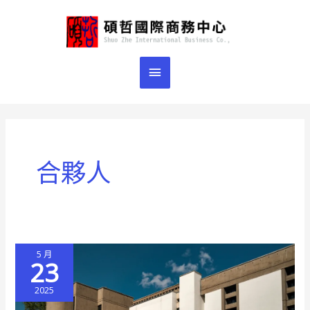
跳
主
至
主
要
要
選
內
容
單
合夥人
5 月
23
2025