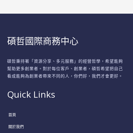
成
功
關
鍵，
碩哲國際商務中心
打
造
共
碩哲秉持著「資源分享、多元服務」的經營哲學，希望能夠
贏
幫助更多創業者。對於每位客戶、創業者，碩哲希望把自己
未
看成能夠為創業者帶來不同的人，你們好，我們才會更好。
來
Quick Links
首頁
關於我們