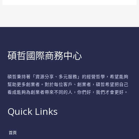
效
能
影
響
與
協
碩哲國際商務中心
助
全
解
碩哲秉持著「資源分享、多元服務」的經營哲學，希望能夠
析
幫助更多創業者。對於每位客戶、創業者，碩哲希望把自己
看成能夠為創業者帶來不同的人，你們好，我們才會更好。
Quick Links
首頁