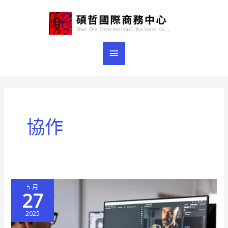
跳
主
至
主
要
要
選
內
容
單
協作
5 月
27
2025