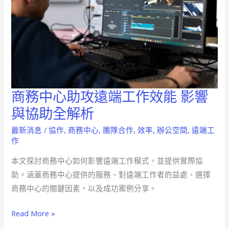
商務中心助攻遠端工作效能 影響
商
務
與協助全解析
中
最新消息
/
協作
,
商務中心
,
團隊合作
,
效率
,
辦公空間
,
遠端工
心
作
助
本文探討商務中心如何影響遠端工作模式，並提供實際協
攻
助。涵蓋商務中心提供的服務、對遠端工作者的益處、選擇
遠
商務中心的關鍵因素，以及成功案例分享。
端
工
Read More »
作