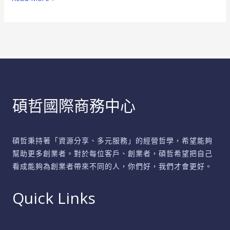
中
心
還
是
傳
統
辦
碩哲國際商務中心
公
室
碩哲秉持著「資源分享、多元服務」的經營哲學，希望能夠
幫助更多創業者。對於每位客戶、創業者，碩哲希望把自己
看成能夠為創業者帶來不同的人，你們好，我們才會更好。
Quick Links