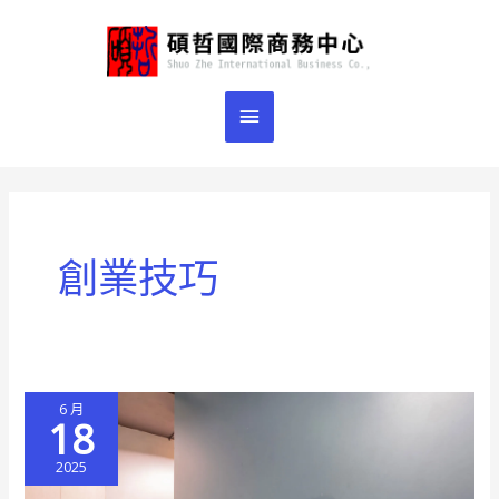
跳
主
至
主
要
要
選
內
容
單
創業技巧
6 月
18
2025