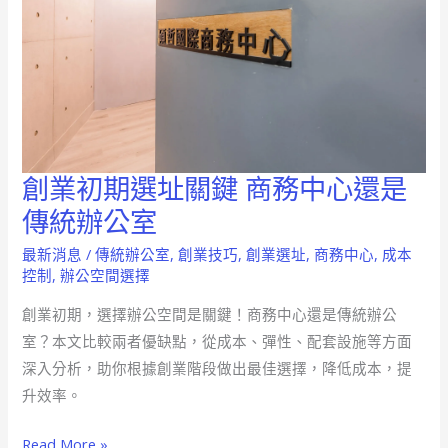
創業初期選址關鍵 商務中心還是
創
業
傳統辦公室
初
最新消息
/
傳統辦公室
,
創業技巧
,
創業選址
,
商務中心
,
成本
期
控制
,
辦公空間選擇
選
創業初期，選擇辦公空間是關鍵！商務中心還是傳統辦公
址
室？本文比較兩者優缺點，從成本、彈性、配套設施等方面
關
深入分析，助你根據創業階段做出最佳選擇，降低成本，提
鍵
升效率。
商
務
Read More »