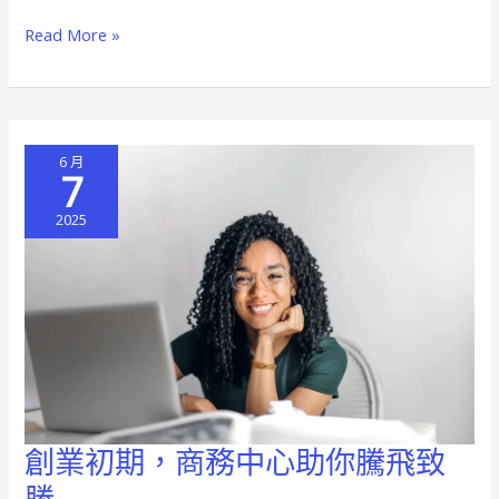
務
Read More »
中
心
還
是
6 月
傳
7
統
2025
辦
公
室
更
適
合
你
創業初期，商務中心助你騰飛致
創
業