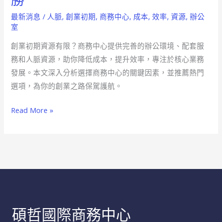
勝
初
最新消息
/
人脈
,
創業初期
,
商務中心
,
成本
,
效率
,
資源
,
辦公
期，
室
商
創業初期資源有限？商務中心提供完善的辦公環境、配套服
務
務和人脈資源，助你降低成本，提升效率，專注於核心業務
中
發展。本文深入分析選擇商務中心的關鍵因素，並推薦熱門
心
選項，為你的創業之路保駕護航。
助
你
Read More »
騰
飛
致
勝
碩哲國際商務中心