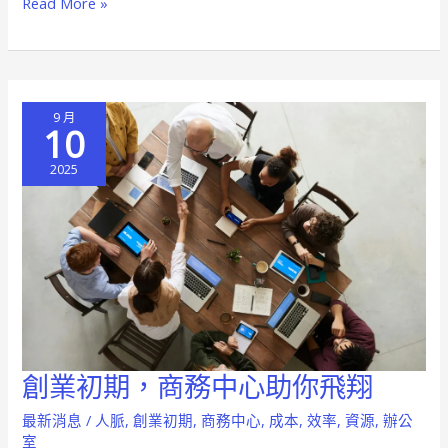
Read More »
擬
辦
公
室
9 月
助
10
你
2025
省
錢
又
高
效
創業初期，商務中心助你飛翔
創
業
最新消息
/
人脈
,
創業初期
,
商務中心
,
成本
,
效率
,
資源
,
辦公
初
室