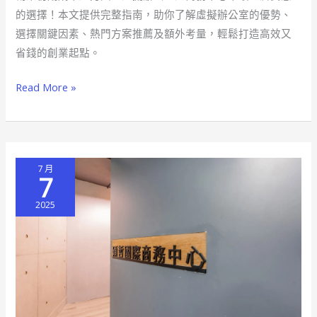
的選擇！本文提供完整指南，助你了解虛擬辦公室的優勢、
妙
選擇關鍵因素、熱門方案推薦及額外考量，輕鬆打造高效又
招
省錢的創業起點。
虛
擬
Read More »
辦
公
室
商
7 月
務
7
中
2025
心
最
佳
選
擇