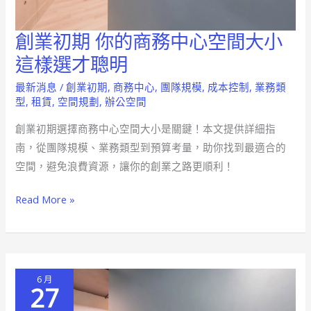
創業初期 你的商務中心空間大小
創
業
這樣選才聰明
初
最新消息
/
創業初期
,
商務中心
,
團隊規模
,
成本控制
,
業務類
期
型
,
租賃
,
空間規劃
,
辦公空間
你
創業初期選擇商務中心空間大小是關鍵！本文提供詳細指
的
南，從團隊規模、業務類型到預算考量，助你找到最適合的
商
空間，避免浪費資源，讓你的創業之路更順利！
務
中
Read More »
心
空
間
大
6 月
小
27
這