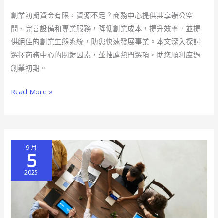
期，
創業初期資金有限，資源不足？商務中心提供共享辦公空
商
間、完善設備和專業服務，降低創業成本，提升效率，並提
務
供絕佳的創業生態系統，助您快速發展事業。本文深入探討
中
選擇商務中心的關鍵因素，並推薦熱門選項，助您順利度過
心
創業初期。
助
你
Read More »
飛
翔
9 月
5
2025