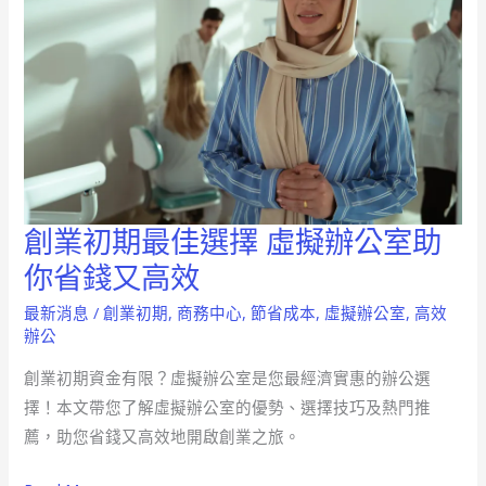
創業初期最佳選擇 虛擬辦公室助
創
業
你省錢又高效
初
最新消息
/
創業初期
,
商務中心
,
節省成本
,
虛擬辦公室
,
高效
期
辦公
最
創業初期資金有限？虛擬辦公室是您最經濟實惠的辦公選
佳
擇！本文帶您了解虛擬辦公室的優勢、選擇技巧及熱門推
選
薦，助您省錢又高效地開啟創業之旅。
擇
虛