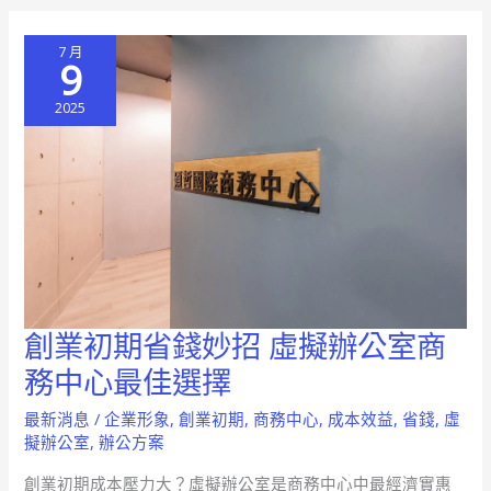
佳
7 月
選
9
擇？
2025
創業初期省錢妙招 虛擬辦公室商
創
業
務中心最佳選擇
初
最新消息
/
企業形象
,
創業初期
,
商務中心
,
成本效益
,
省錢
,
虛
期
擬辦公室
,
辦公方案
省
創業初期成本壓力大？虛擬辦公室是商務中心中最經濟實惠
錢