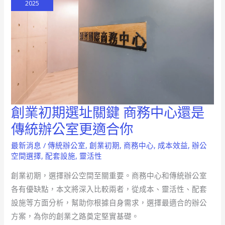
2025
樣
選
才
聰
明
創業初期選址關鍵 商務中心還是
創
業
傳統辦公室更適合你
初
最新消息
/
傳統辦公室
,
創業初期
,
商務中心
,
成本效益
,
辦公
期
空間選擇
,
配套設施
,
靈活性
選
創業初期，選擇辦公空間至關重要。商務中心和傳統辦公室
址
各有優缺點，本文將深入比較兩者，從成本、靈活性、配套
關
設施等方面分析，幫助你根據自身需求，選擇最適合的辦公
鍵
方案，為你的創業之路奠定堅實基礎。
商