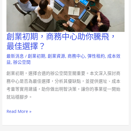
創業初期，商務中心助你騰飛，
創
業
最佳選擇？
初
最新消息
/
創業初期
,
創業資源
,
商務中心
,
彈性租約
,
成本效
期，
益
,
辦公空間
商
創業初期，選擇合適的辦公空間至關重要。本文深入探討商
務
務中心是否為最佳選擇，分析其優缺點，並提供選址、成本
中
考量等實用建議，助你做出明智決策，讓你的事業從一開始
心
就站穩腳步。
助
你
Read More »
騰
飛，
最