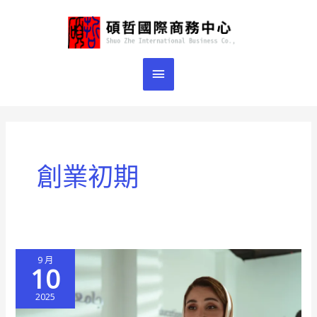
跳
主
至
主
要
要
選
內
容
單
創業初期
9 月
10
2025