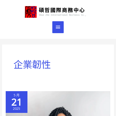
跳
主
至
主
要
要
選
內
容
單
企業韌性
5 月
21
2025