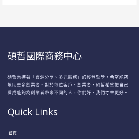
應
用：
打
造
穩
固
碩哲國際商務中心
基
石，
提
碩哲秉持著「資源分享、多元服務」的經營哲學，希望能夠
升
幫助更多創業者。對於每位客戶、創業者，碩哲希望把自己
企
看成能夠為創業者帶來不同的人，你們好，我們才會更好。
業
韌
Quick Links
性
首頁