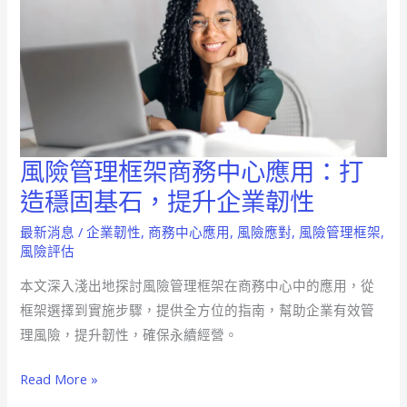
風險管理框架商務中心應用：打
風
險
造穩固基石，提升企業韌性
管
最新消息
/
企業韌性
,
商務中心應用
,
風險應對
,
風險管理框架
,
理
風險評估
框
本文深入淺出地探討風險管理框架在商務中心中的應用，從
架
框架選擇到實施步驟，提供全方位的指南，幫助企業有效管
商
理風險，提升韌性，確保永續經營。
務
中
Read More »
心