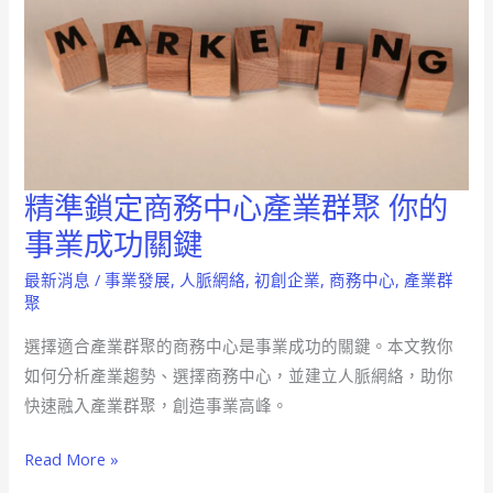
精準鎖定商務中心產業群聚 你的
精
準
事業成功關鍵
鎖
最新消息
/
事業發展
,
人脈網絡
,
初創企業
,
商務中心
,
產業群
定
聚
商
選擇適合產業群聚的商務中心是事業成功的關鍵。本文教你
務
如何分析產業趨勢、選擇商務中心，並建立人脈網絡，助你
中
快速融入產業群聚，創造事業高峰。
心
產
Read More »
業