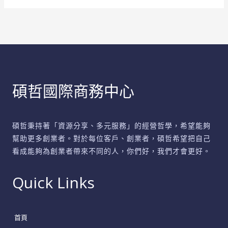
群
聚
你
的
事
業
碩哲國際商務中心
成
功
關
碩哲秉持著「資源分享、多元服務」的經營哲學，希望能夠
鍵
幫助更多創業者。對於每位客戶、創業者，碩哲希望把自己
看成能夠為創業者帶來不同的人，你們好，我們才會更好。
Quick Links
首頁