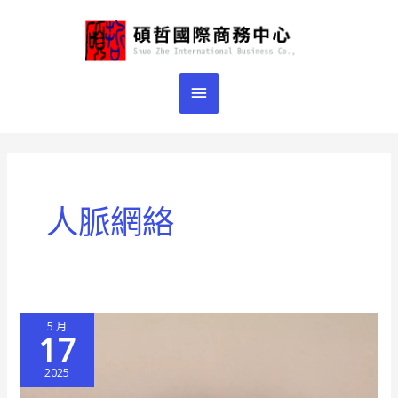
跳
主
至
主
要
要
選
內
容
單
人脈網絡
5 月
17
2025