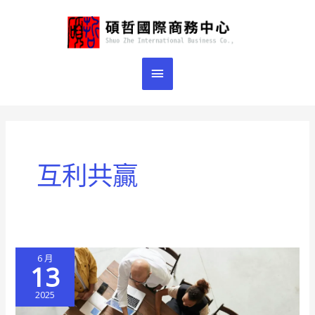
跳
主
至
主
要
要
選
內
容
單
互利共贏
6 月
13
2025