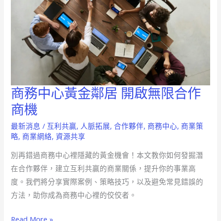
商務中心黃金鄰居 開啟無限合作
商
務
商機
中
最新消息
/
互利共贏
,
人脈拓展
,
合作夥伴
,
商務中心
,
商業策
心
略
,
商業網絡
,
資源共享
黃
別再錯過商務中心裡隱藏的黃金機會！本文教你如何發掘潛
金
在合作夥伴，建立互利共贏的商業關係，提升你的事業高
鄰
度。我們將分享實際案例、策略技巧，以及避免常見錯誤的
居
方法，助你成為商務中心裡的佼佼者。
開
啟
Read More »