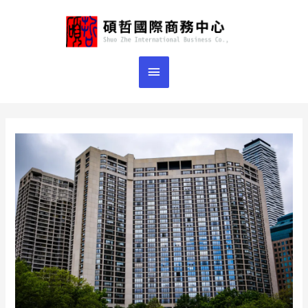
跳
主
至
主
要
要
選
內
容
單