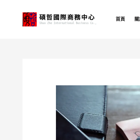
跳
至
首頁
關
主
要
內
容