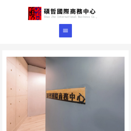
跳
主
至
主
要
要
選
內
容
單