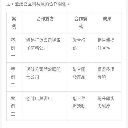
居，並建立互利共贏的合作關係。
案
合作雙方
合作模
成果
例
式
案
網路行銷公司與電
聯合行
銷售額提
例
子商務公司
銷
升30%
一
案
設計公司與軟體開
聯合開
獲得多個
例
發公司
發產品
獎項
二
案
咖啡店與書店
聯合舉
提升顧客
例
辦活動
忠誠度
三