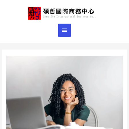
跳
主
至
主
要
要
選
內
容
單