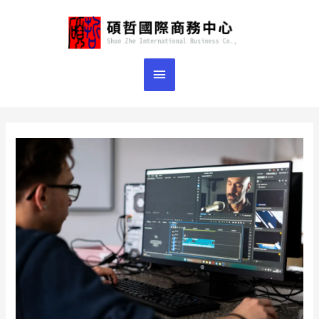
跳
主
至
主
要
要
選
內
容
單