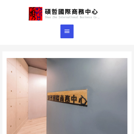
跳
主
至
主
要
要
選
內
容
單