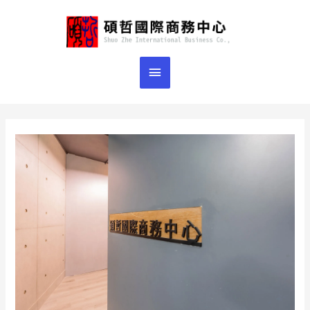
跳
主
至
主
要
要
選
內
容
單