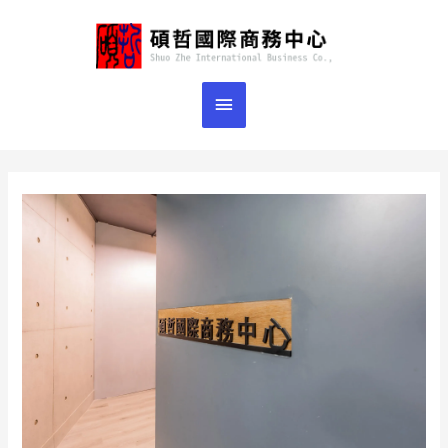
跳
主
至
主
要
要
選
內
容
單